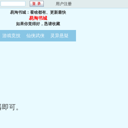
：
用户注册
易淘书城：看啥都有、更新最快
易淘书城
如果你觉得好，恳请收藏
游戏竞技
仙侠武侠
灵异悬疑
器即可。