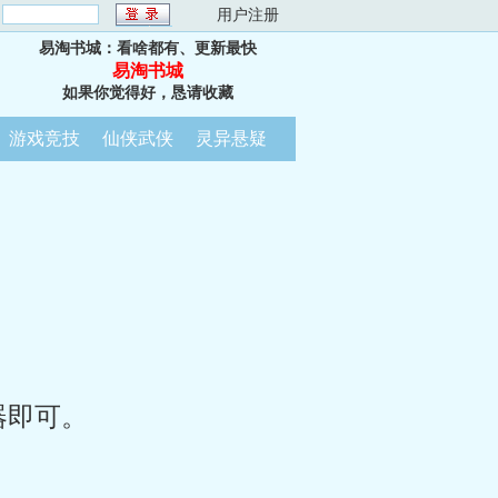
：
用户注册
易淘书城：看啥都有、更新最快
易淘书城
如果你觉得好，恳请收藏
游戏竞技
仙侠武侠
灵异悬疑
器即可。