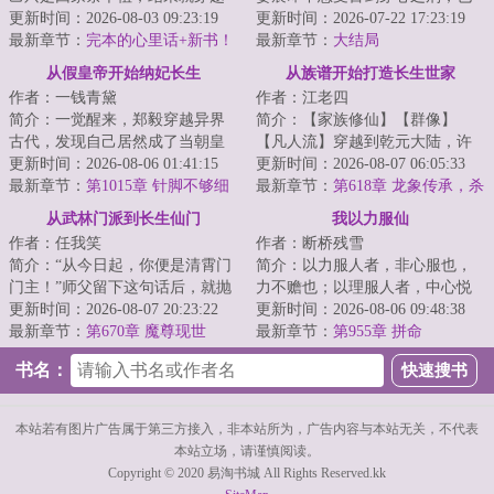
了。关键是，他化身成了一棵稀
更新时间：2026-08-03 09:23:19
不想沦为后世以食人为生的沙
更新时间：2026-07-22 17:23:19
有种榆树。而这...
最新章节：
完本的心里话+新书！
僧。所以，他选择...
最新章节：
大结局
从假皇帝开始纳妃长生
从族谱开始打造长生世家
作者：一钱青黛
作者：江老四
简介：一觉醒来，郑毅穿越异界
简介：【家族修仙】【群像】
古代，发现自己居然成了当朝皇
【凡人流】穿越到乾元大陆，许
帝的影子！影子者，替身也！随
更新时间：2026-08-06 01:41:15
川伴生一本血脉族谱。每繁衍一
更新时间：2026-08-07 06:05:33
时都面临着被刺...
最新章节：
第1015章 针脚不够细
代，血脉族谱便会...
最新章节：
第618章 龙象传承，杀
伐果断《求月票！》
从武林门派到长生仙门
我以力服仙
作者：任我笑
作者：断桥残雪
简介：“从今日起，你便是清霄门
简介：以力服人者，非心服也，
门主！”师父留下这句话后，就抛
力不赡也；以理服人者，中心悦
弃李清秋与师弟、师妹们下山，
更新时间：2026-08-07 20:23:22
而诚服也。不过仙人往往不讲
更新时间：2026-08-06 09:48:38
独自寻仙去...
最新章节：
第670章 魔尊现世
理……...
最新章节：
第955章 拼命
书名：
本站若有图片广告属于第三方接入，非本站所为，广告内容与本站无关，不代表
本站立场，请谨慎阅读。
Copyright © 2020 易淘书城 All Rights Reserved.kk