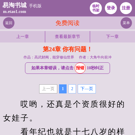
易淘书城
手机版
临时
登录
注册
书架
m.etao1.com
免费阅读
返回
菜单
上一章
查看最新章节
下一章
第24章 你有问题！
作品：高武财阀，能穿修仙世界
作者：大角牛向前冲
如果本章错误，请点击
报错
10秒纠正
上一页
1
2
下—页
　　哎哟，还真是个资质很好的
女娃子。
　　看年纪也就是十七八岁的样