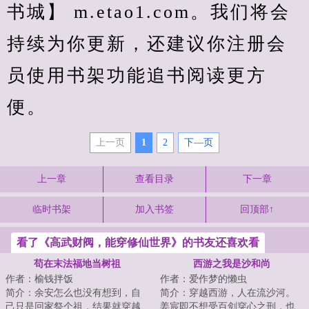
书城】 m.etao1.com。我们将会
持续为你更新，还建议你注册会
员使用书架功能追书阅读更方
便。
上一页
1
2
下—页
上一章
查看目录
下一章
临时书架
加入书签
回顶部↑
看了《高武财阀，能穿修仙世界》的书友还喜欢看
苟在末法福地当树祖
西游之我是沙和尚
作者：榆钱拌饭
作者：爱作梦的懒虫
简介：余安怎么也没有想到，自
简介：穿越西游，人在流沙河。
己只是回家祭个祖，结果就穿越
姜宸即不想受百剑穿心之刑，也