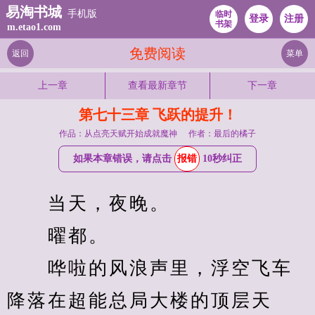
易淘书城
手机版
临时
登录
注册
书架
m.etao1.com
免费阅读
返回
菜单
上一章
查看最新章节
下一章
第七十三章 飞跃的提升！
作品：从点亮天赋开始成就魔神
作者：最后的橘子
如果本章错误，请点击
报错
10秒纠正
　　当天，夜晚。
　　曜都。
　　哗啦的风浪声里，浮空飞车
降落在超能总局大楼的顶层天