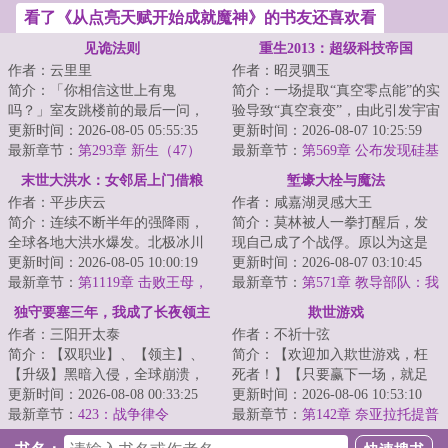
看了《从点亮天赋开始成就魔神》的书友还喜欢看
见诡法则
重生2013：超级科技帝国
作者：云里里
作者：昭灵驷玉
简介：「你相信这世上有鬼
简介：一场提取“真空零点能”的实
吗？」室友跳楼前的最后一问，
验导致“真空衰变”，由此引发宇宙
让鹿今朝被迫卷入一场无法言说
更新时间：2026-08-05 05:55:35
级灾难，陆安作为人类唯一的幸
更新时间：2026-08-07 10:25:59
的恐怖循环。染血的...
最新章节：
第293章 新生（47）
存者穿...
最新章节：
第569章 公布发现硅基
生命，轰动全人类
末世大洪水：女邻居上门借粮
堑壕大栓与魔法
作者：平步庆云
作者：咸嘉湖灵感大王
简介：连续不断半年的强降雨，
简介：莫林被人一拳打醒后，发
全球各地大洪水爆发。北极冰川
现自己成了个战俘。原以为这是
融化，海平面上涨，海水倒灌江
更新时间：2026-08-05 10:00:19
个类似一战爆发前夜的世界，却
更新时间：2026-08-07 03:10:45
河。冰封的远古...
最新章节：
第1119章 击败王母，
发现实际情况比...
最新章节：
第571章 教导部队：我
收复昆仑
已启动！
独守要塞三年，我成了长夜领主
欺世游戏
作者：三阳开太泰
作者：不祈十弦
简介：【双职业】、【领主】、
简介：【欢迎加入欺世游戏，枉
【升级】黑暗入侵，全球崩溃，
死者！】【只要赢下一场，就足
暗幕席卷光明，魔物吞噬人类。
更新时间：2026-08-08 00:33:25
以篡改已死的历史，死而复
更新时间：2026-08-06 10:53:10
林修作为一个外...
最新章节：
423：战争律令
生！】“赢下一场？...
最新章节：
第142章 奈亚拉托提普
有个提议