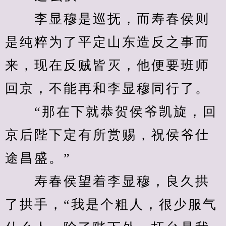
　　李显穆是巡抚，而寿春侯则
是纯粹为了平定山东造反之事而
来，现在反贼皆灭，他便要班师
回京，不能再和李显穆同行了。
　　“那在下就恭贺侯爷凯旋，回
京后陛下定有所赏赐，祝侯爷仕
途昌盛。”
　　寿春侯望着李显穆，良久拱
了拱手，“我是个粗人，很少服气