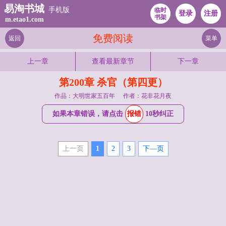
易淘书城
手机版
临时
登录
注册
书架
m.etao1.com
免费阅读
返回
菜单
上一章
查看最新章节
下一章
第200章 杀官（第四更）
作品：大明世家五百年
作者：花非花月夜
如果本章错误，请点击
报错
10秒纠正
上一页
1
2
3
下—页