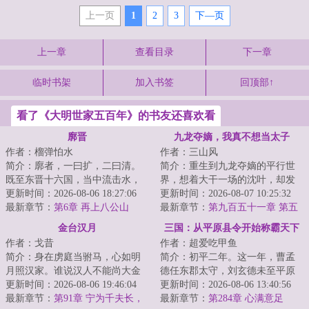
上一页
1
2
3
下—页
上一章
查看目录
下一章
临时书架
加入书签
回顶部↑
看了《大明世家五百年》的书友还喜欢看
廓晋
九龙夺嫡，我真不想当太子
作者：榴弹怕水
作者：三山风
简介：廓者，一曰扩，二曰清。
简介：重生到九龙夺嫡的平行世
既至东晋十六国，当中流击水，
界，想着大干一场的沈叶，却发
矢志北伐，先驱中原五胡，再扫
更新时间：2026-08-06 18:27:06
现自己竟然成了被群起而攻之的
更新时间：2026-08-07 10:25:32
朝堂士族门阀。...
最新章节：
第6章 再上八公山
太子。知道太子...
最新章节：
第九百五十一章 第五
部队的胜利
金台汉月
三国：从平原县令开始称霸天下
作者：戈昔
作者：超爱吃甲鱼
简介：身在虏庭当驸马，心如明
简介：初平二年。这一年，曹孟
月照汉家。谁说汉人不能尚大金
德任东郡太守，刘玄德未至平原
公主？李朔重生金朝，先冒外戚
更新时间：2026-08-06 19:46:04
县，孙仲谋犹在江都。此间乱世
更新时间：2026-08-06 13:40:56
之位，后谋驸马...
最新章节：
第91章 宁为千夫长，
群雄逐鹿，却无...
最新章节：
第284章 心满意足