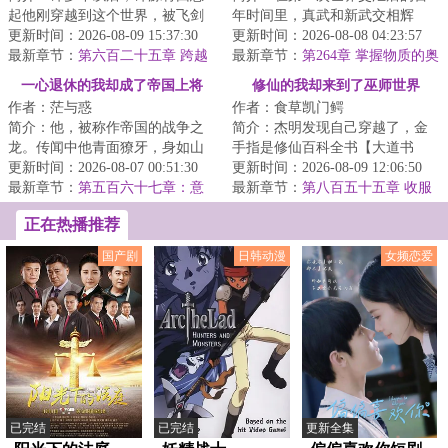
起他刚穿越到这个世界，被飞剑
年时间里，真武和新武交相辉
钉在大桥上的那个晚上。那时的
更新时间：2026-08-09 15:37:30
映，异界的神灵和现界的强人层
更新时间：2026-08-08 04:23:57
他以为这是个修...
最新章节：
第六百二十五章 跨越
出不穷。“就比如...
最新章节：
第264章 掌握物质的奥
生死的配合
秘
一心退休的我却成了帝国上将
修仙的我却来到了巫师世界
作者：茫与惑
作者：食草凯门鳄
简介：他，被称作帝国的战争之
简介：杰明发现自己穿越了，金
龙。传闻中他青面獠牙，身如山
手指是修仙百科全书【大道书
岳，长着三头六臂，每天都要吃
更新时间：2026-08-07 00:51:30
阁】，可为什么穿越的却是巫师
更新时间：2026-08-09 12:06:50
掉上百万人才能...
最新章节：
第五百六十七章：意
世界？！星环联邦...
最新章节：
第八百五十五章 收服
外，症结
正在热播推荐
国产剧
日韩动漫
女频恋爱
已完结
已完结
更新全集