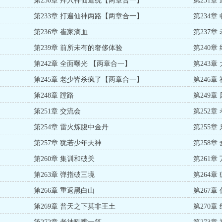
第230章 拜入神仙道统【两章合一】
第231章
第233章 打遍仙神两路【两章合一】
第234章
第236章 崔家滴血
第237章
第239章 前所未有的奢侈体验
第240章
第242章 全面曝光 【两章合一】
第243
第245章 老少皆杀疯了【两章合一】
第246
第248章 蹚路
第249章
第251章 交流会
第252
第254章 雷火炼腹中金丹
第255
第257章 犹若少年天神
第258章
第260章 集训和破关
第261章
第263章 弹指破三境
第264章
第266章 重返黑白山
第267
第269章 普天之下莫非王土
第270章