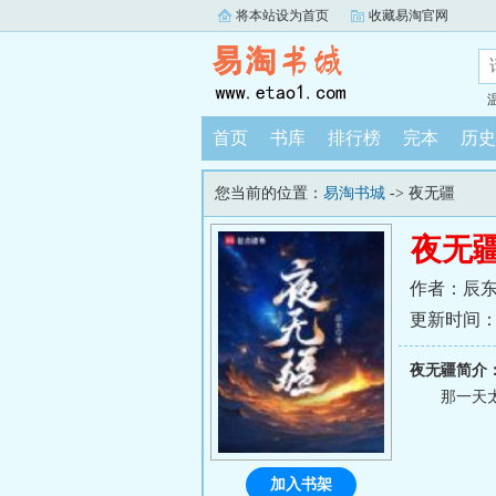
将本站设为首页
收藏易淘官网
首页
书库
排行榜
完本
历史
您当前的位置：
易淘书城
-> 夜无疆
夜无
作者：辰
更新时间：202
夜无疆简介
那一天太
加入书架