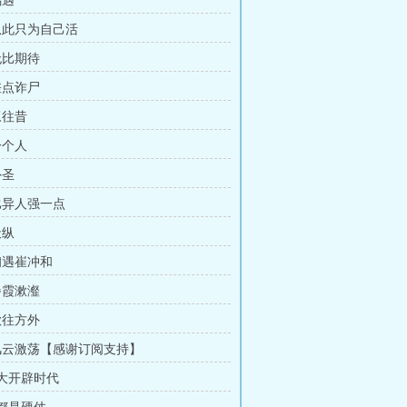
偶遇
 从此只为自己活
无比期待
差点诈尸
叹往昔
一个人
外圣
 比异人强一点
天纵
 初遇崔冲和
餐霞漱瀣
欲往方外
 风云激荡【感谢订阅支持】
 大开辟时代