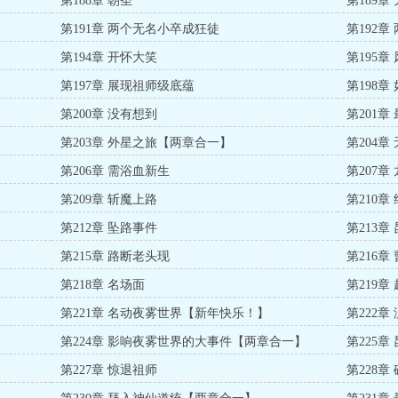
第188章 朝圣
第189章
第191章 两个无名小卒成狂徒
第192章
第194章 开怀大笑
第195章
第197章 展现祖师级底蕴
第198章
第200章 没有想到
第201章
第203章 外星之旅【两章合一】
第204
第206章 需浴血新生
第207
第209章 斩魔上路
第210章
第212章 坠路事件
第213章
第215章 路断老头现
第216章
第218章 名场面
第219
第221章 名动夜雾世界【新年快乐！】
第222章
第224章 影响夜雾世界的大事件【两章合一】
第225
第227章 惊退祖师
第228章