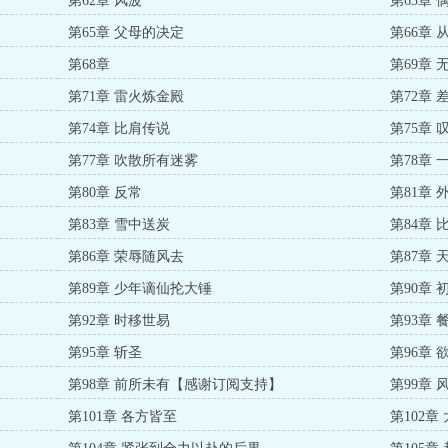
第62章 风波
第63章 
第65章 父母的决定
第66章
第68章
第69章 
第71章 雷火炼金殿
第72章 
第74章 比肩传说
第75章 
第77章 吹散所有迷雾
第78章 
第80章 反常
第81章 
第83章 雪中送炭
第84章
第86章 荣辱随风去
第87章 
第89章 少年谪仙抡大锤
第90章
第92章 时移世易
第93章 
第95章 斩圣
第96章 
第98章 前所未有【感谢订阅支持】
第99章
第101章 各方皆至
第102章