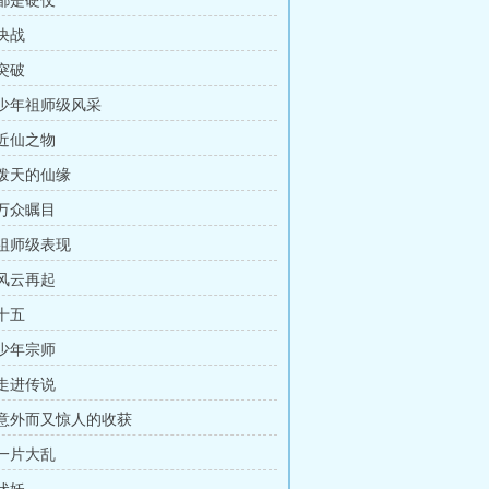
 都是硬仗
 决战
 突破
章 少年祖师级风采
 近仙之物
 泼天的仙缘
 万众瞩目
 祖师级表现
 风云再起
 十五
 少年宗师
 走进传说
章 意外而又惊人的收获
 一片大乱