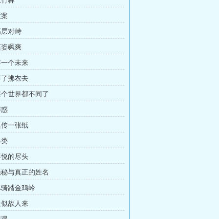
血竹林
大案
高层对峙
英姿飒爽
 搏一个未来
 事了拂衣去
 整个世界都不同了
解惑
 真传一张纸
另类
 喜悦的尽头
 隐秘与真正的姓名
 单骑踏金鸡岭
 疑似故人来