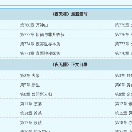
《夜无疆》最新章节
第780章 万神山
第779章
第777章 斩仙与非凡收获
第776章
第774章 夜雾世界本质
第773
第771章 直面神秘家族
第770
《夜无疆》正文目录
第2章 火泉
第3章 
第5章 新生
第6章 
第8章 曾照彩云归
第9章 
第11章 堕落
第12章 
第14章 首杀
第15章
第17章 收获
第18章