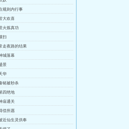
 伏妖
 在规则内行事
 皆大欢喜
 世火炼真功
 横扫
章 常走夜路的结果
 神城落幕
 盛景
 天华
 秦铭被秒杀
 第四绝地
 神庙通关
 得偿所愿
章 被近仙生灵供奉