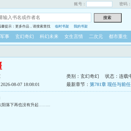
账号：
密码
温馨提示：更多作品，请搜索查找
临时书架
我的书架
军事
玄幻奇幻
科幻未来
女生言情
二次元
都市重生
疆
东
类别：玄幻奇幻
状态：连载
6-08-07 18:08:01
最新章节：
第781章 现任与前
：
阳落下再也没有升起……...