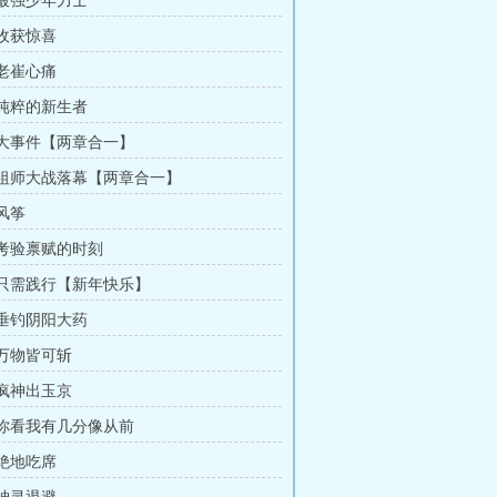
 最强少年力士
 收获惊喜
 老崔心痛
 纯粹的新生者
章 大事件【两章合一】
章 祖师大战落幕【两章合一】
 风筝
章 考验禀赋的时刻
章 只需践行【新年快乐】
 垂钓阴阳大药
 万物皆可斩
 疯神出玉京
章 你看我有几分像从前
 绝地吃席