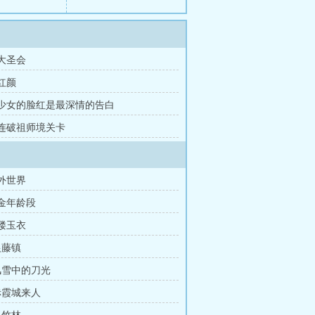
 大圣会
 红颜
章 少女的脸红是最深情的告白
章 连破祖师境关卡
野外世界
黄金年龄段
金缕玉衣
银藤镇
 风雪中的刀光
 赤霞城来人