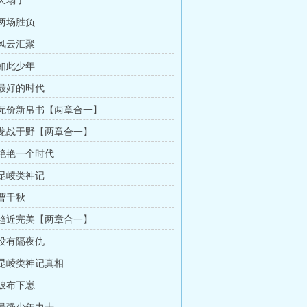
 天塌了
 两场胜负
 风云汇聚
 如此少年
 最好的时代
章 无价新帛书【两章合一】
章 龙战于野【两章合一】
 绝艳一个时代
 昆崚类神记
 曹千秋
章 趋近完美【两章合一】
 没有隔夜仇
章 昆崚类神记真相
 破布下崽