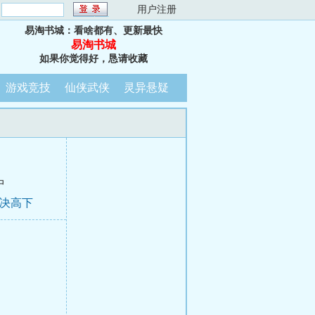
：
用户注册
易淘书城：看啥都有、更新最快
易淘书城
如果你觉得好，恳请收藏
游戏竞技
仙侠武侠
灵异悬疑
中
任决高下