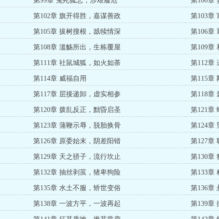
第99章 兔死狐悲，涉艰履危
第100
第102章 旗开得胜，嘉谋善政
第103
第105章 拔树搜根，舐犊情深
第106
第108章 滥觞所出，生栋覆屋
第109
第111章 社鼠城狐，如火如荼
第112
第114章 威福自用
第115
第117章 层接递卸，虚实相参
第118
第120章 拨乱反正，黜昏启圣
第121
第123章 蒲鞭示辱，脱胎换骨
第124
第126章 原委始末，阴差阳错
第127
第129章 天之骄子，流行坎止
第130
第132章 抽丝剥茧，猪卑狗险
第133
第135章 水土不服，矫世变俗
第136
第138章 一波方平，一波再起
第139