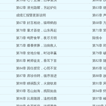
第59章 心宁意懒，旧事重演
第60章
第62章 潜光隐耀，另起炉灶
第63章
成绩汇报暨更新说明
第65章
第67章 好言相劝，猿啼鹤怨
第68章
第70章 量才器使，山东再起
第71章
第73章 鸣野食苹，夜尽天明
陈情令
第75章 燔黍捭豚，治病救人
第76章
第78章 坐地分银，时诎举赢
第79章
第81章 树师徒友，垂耳下首
第82章
第84章 因任授官，心照不宣
第85章
第87章 席珍待聘，循序渐进
第88章
第90章 瞶祸翫灾，火烧钦差
第91章
第93章 苍山如海，残阳如血
第94章
第96章 比肩随踵，溘然殂薨
第97章