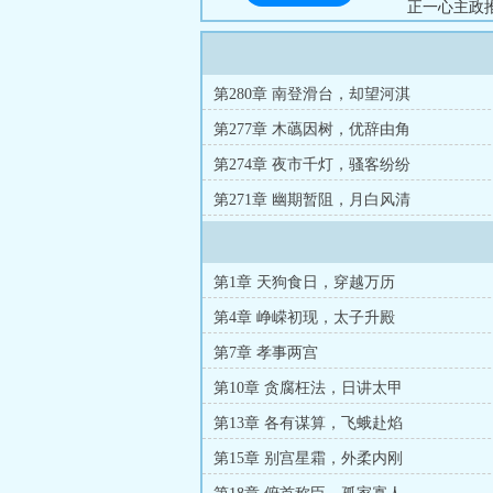
正一心主政
大厦就在眼
第280章 南登滑台，却望河淇
第277章 木蘤因树，优辞由角
第274章 夜市千灯，骚客纷纷
第271章 幽期暂阻，月白风清
第1章 天狗食日，穿越万历
第4章 峥嵘初现，太子升殿
第7章 孝事两宫
第10章 贪腐枉法，日讲太甲
第13章 各有谋算，飞蛾赴焰
第15章 别宫星霜，外柔内刚