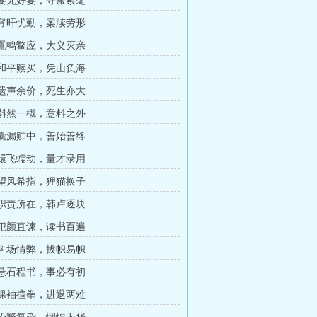
章 宴无好宴，寻瘢索绽
章 宵旰忧勤，案牍劳形
章 鼍鸣鳖应，大义灭亲
章 和平赎买，凭山负海
章 遗声余价，死生亦大
章 斠然一概，意料之外
章 囊漏贮中，善始善终
章 蠉飞蠕动，量才录用
章 望风希指，狸猫换子
章 职责所在，韩卢逐块
章 犯颜直谏，读书百遍
章 科场情弊，拔帜易帜
章 悬石程书，事必有初
章 捰袖揎拳，进退两难