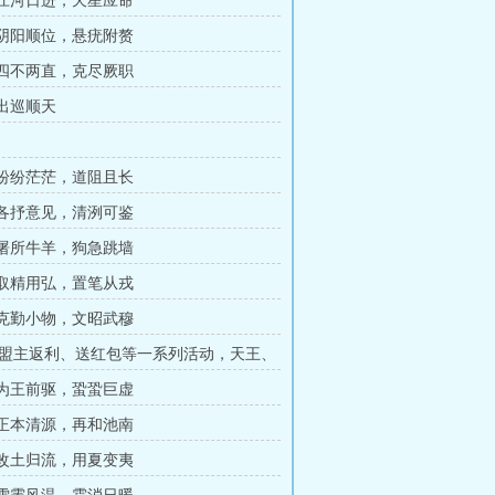
章 江河日进，天星应命
章 阴阳顺位，悬疣附赘
章 四不两直，克尽厥职
 出巡顺天
章 纷纷茫茫，道阻且长
章 各抒意见，清洌可鉴
章 屠所牛羊，狗急跳墙
章 取精用弘，置笔从戎
章 克勤小物，文昭武穆
盟主返利、送红包等一系列活动，天王、
月票等一些列感言
章 为王前驱，蛩蛩巨虚
章 正本清源，再和池南
章 改土归流，用夏变夷