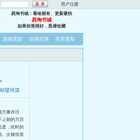
：
用户注册
易淘书城：看啥都有、更新最快
易淘书城
如果你觉得好，恳请收藏
游戏竞技
仙侠武侠
灵异悬疑
中
，却望河淇
地方兼并日
不上朝的万历
息是，此时的
阁。次辅张居