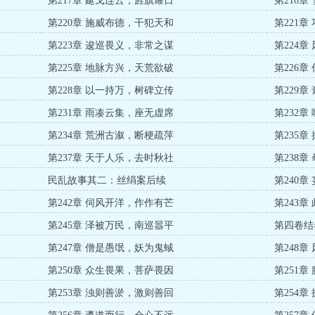
第217章 鋋戈连云，旌旗耀日
第218
第220章 施威布德，干犯天和
第221
第223章 逡巡畏义，非常之谋
第224
第225章 地脉方兴，天荒欲破
第226
第228章 以一持万，树碑立传
第229
第231章 雨凑云集，座无虚席
第232
第234章 荒洲古溆，断梗疏萍
第235
第237章 天于人乐，去时秋社
第238
民乱故事其二：丝绢案后续
第240
第242章 伺风开洋，作作有芒
第243
第245章 泽被万民，南巡嚣平
第四卷结
第247章 僧是愚氓，妖为鬼蜮
第248
第250章 众生畏果，菩萨畏因
第251
第253章 浊则善淤，激则善回
第254