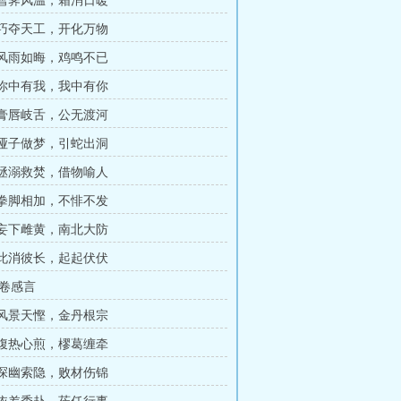
章 雪霁风温，霜消日暖
章 巧夺天工，开化万物
章 风雨如晦，鸡鸣不已
章 你中有我，我中有你
章 膏唇岐舌，公无渡河
章 哑子做梦，引蛇出洞
章 拯溺救焚，借物喻人
章 拳脚相加，不悱不发
章 妄下雌黄，南北大防
章 此消彼长，起起伏伏
卷感言
章 风景天慳，金丹根宗
章 腹热心煎，樛葛缠牵
章 探幽索隐，败材伤锦