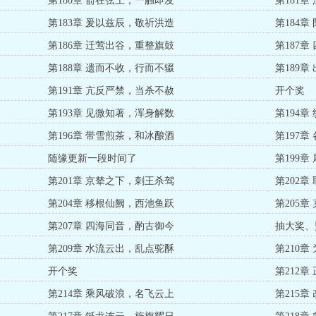
第180章 箭在弦上，一触即发
第181
第183章 爰以兹辰，敬祈洪造
第184
第186章 迁莺出谷，重整旗鼓
第187
第188章 遗而不收，行而不辍
第189章
第191章 亢反严禁，当杀不赦
开个奖
第193章 见微知著，浑身解数
第194
第196章 带雪煎茶，和冰酿酒
第197
随缘更新一段时间了
第199
第201章 京辇之下，刺王杀驾
第202
第204章 移根仙阙，西池鱼跃
第205
第207章 四海同音，酌古御今
抽大奖、
新年、求
第209章 水流云出，乱点驼酥
第210
开个奖
第212
第214章 乘风破浪，名飞云上
第215