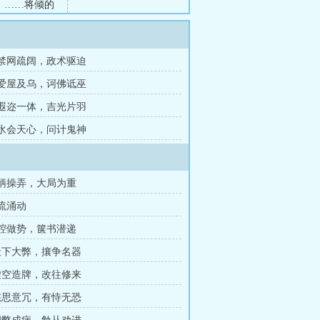
。……将倾的
章 禁网疏阔，政术驱迫
章 爱屋及乌，诃佛诋巫
章 遐迩一体，吉光片羽
章 水会天心，问计鬼神
权柄操弄，大局为重
暗流涌动
拿腔做势，箧书潜递
 天下大弊，攘争名器
 虚空造牌，改往修来
 愁思意冗，有恃无恐