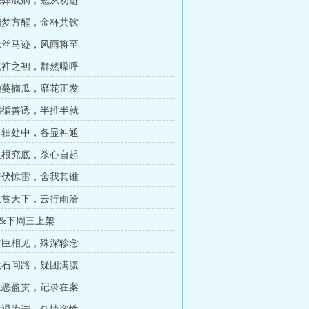
 积弊成病，勉从劝进
 如梦方醒，金杯共饮
 蛛丝马迹，风雨将至
 践祚之初，群然噪呼
 抱蔓摘瓜，靡花正发
 循循善诱，半推半就
 当轴处中，各显神通
 追根究底，杀心自起
 暗伏惊雷，舍我其谁
 赦赏天下，云行雨洽
&下周三上架
 君臣相见，殊深轸念
 投石问路，疑团满腹
 稔恶盈贯，记录在案