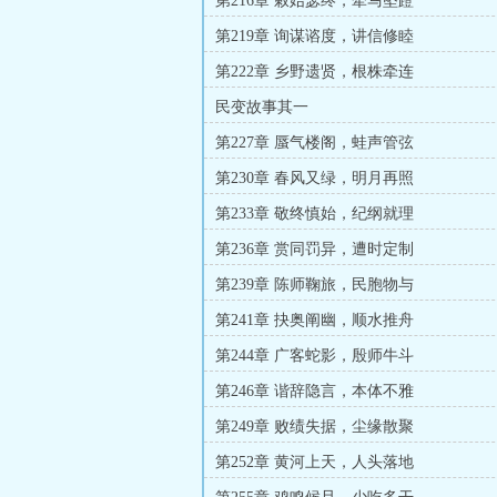
第216章 敕始毖终，牵马坠蹬
第219章 询谋谘度，讲信修睦
第222章 乡野遗贤，根株牵连
民变故事其一
第227章 蜃气楼阁，蛙声管弦
第230章 春风又绿，明月再照
第233章 敬终慎始，纪纲就理
第236章 赏同罚异，遭时定制
第239章 陈师鞠旅，民胞物与
第241章 抉奥阐幽，顺水推舟
第244章 广客蛇影，殷师牛斗
第246章 谐辞隐言，本体不雅
第249章 败绩失据，尘缘散聚
第252章 黄河上天，人头落地