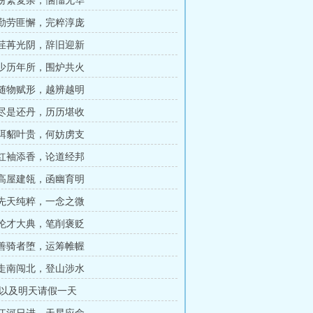
章 纷繁复杂，悃愊无华
章 勤劳匪懈，完粹淳庞
章 荏苒光阴，辞旧迎新
章 少历年所，围炉共火
章 随物赋形，越辨越明
章 尽是还丹，历历堪收
章 珥貂叶贵，何妨虏支
章 红袖添香，论道经邦
章 高屋建瓴，函幽育明
章 先天纯粹，一念之微
章 抡才大典，笔削褒贬
章 善骑者堕，运筹帷幄
章 走南闯北，登山涉水
以及明天请假一天