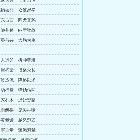
 以退为进，任情恣性
 德輶如羽，众擎易举
 声东击西，陶犬瓦鸡
 方骖并路，纳新吐故
 荣辱与共，大局为重
 郢人运斧，折冲尊俎
 破屋朽梁，博采众长
 随波逐流，降格以求
 论功行赏，弹觔估两
 故家乔木，退让贤路
 风雨飘摇，鬼哭神嚎
 怀黄佩紫，越凫楚乙
 峻宇垂堂，魑魅魍魉