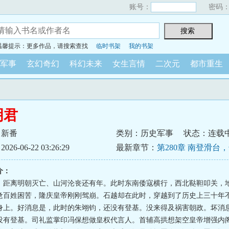
账号：
密码
温馨提示：更多作品，请搜索查找
临时书架
我的书架
军事
玄幻奇幻
科幻未来
女生言情
二次元
都市重生
明君
月新番
类别：历史军事
状态：连载
6-06-22 03:26:29
最新章节：
第280章 南登滑台
介：
，距离明朝灭亡、山河沦丧还有年。此时东南倭寇横行，西北鞑靼叩关，
惫百姓困苦，隆庆皇帝刚刚驾崩。石越却在此时，穿越到了历史上三十年
身上。好消息是，此时的朱翊钧，还没有登基。没来得及祸害朝政。坏消
没有登基。司礼监掌印冯保想做皇权代言人。首辅高拱想架空皇帝增强内