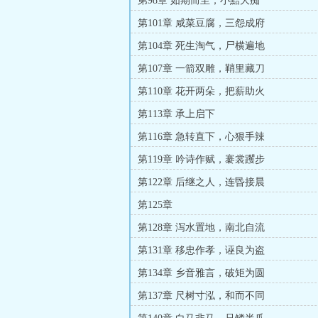
第98章 如期而至，小黠大痴
第101章 咸菜豆腐，三怨成府
第104章 死生淘气，尸横遍地
第107章 一箭双雕，鞘里藏刀
第110章 花开两朵，把薪助火
第113章 承上启下
第116章 急转直下，心狠手辣
第119章 吟诗作赋，褰裳躩步
第122章 后继之人，连昬接晨
第125章
第128章 泻水置地，南北自流
第131章 移忠作孝，诬良为盗
第134章 乡音雅言，破矩为圆
第137章 尺树寸泓，和而不同