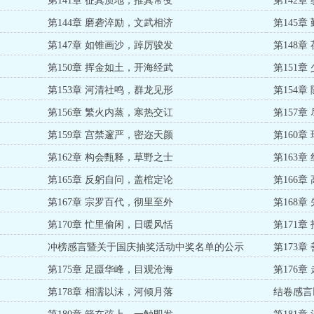
第141章 征其质地，推其常变
第142
第144章 磨砻淬励，文武相济
第145
第147章 如锥画沙，踔厉骏发
第148
第150章 挥金如土，开海经武
第151
第153章 河清社鸣，群龙见形
第154
第156章 繁火内蒸，寒热交讧
第157
第159章 宫禁邃严，密迩天颜
第160
第162章 构会甄释，草野之士
第163
第165章 反躬自问，盖棺定论
第166
第167章 宗罗百代，彻里至外
第168
第170章 忙里偷闲，日暖风恬
第171
冲榜感言暨关于国庆抽奖活动中奖名单的公示
第173
第175章 足蹑华峰，目观沧海
第176
第178章 相濡以沫，河倾月落
结卷感言