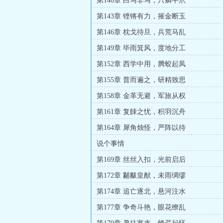
第140章 白马非马，只鳞半爪
第143章 铿锵有力，摧金断玉
第146章 枕戈待旦，兵荒马乱
第149章 毕雨箕风，度地分工
第152章 西学中用，腾蛟起凤
第155章 普而遍之，研精致思
第158章 金革无避，军旅从权
第161章 复餗之忧，积羽沉舟
第164章 犀角烛怪，严阵以待
说个事情
第169章 丝丝入扣，光前启后
第172章 黼黻皇猷，未雨绸缪
第174章 追亡逐北，悬河注水
第177章 争奇斗艳，眼花缭乱