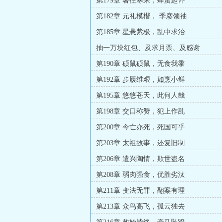
第179章 暑往寒来，蜂虿起怀
第182章 元礼模楷， 季彦领袖
第185章 星悬紫极，乱中求治
抽一万块红包、及求月票、及感谢
第190章 硕鼠硕鼠，无食我黍
第192章 步履维艰，如烹小鲜
第195章 悠悠苍天，此何人哉
第198章 交口称赞，犯上作乱
第200章 今亡亦死，死国可乎
第203章 太祖故事，还复旧制
第206章 遣兴陶情，欺世盗名
第208章 弱肉强食，优胜劣汰
第211章 变法无罪，翻案有理
第213章 众鸟高飞，孤云独去