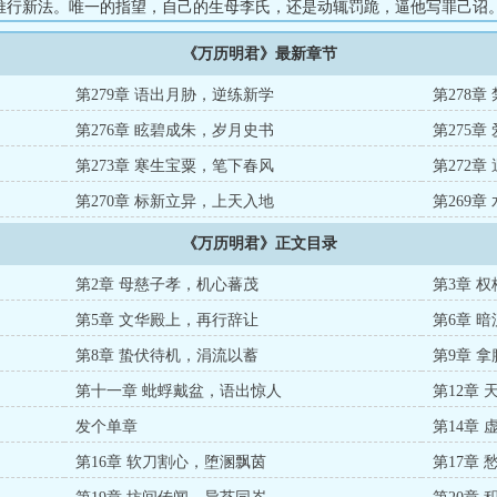
推行新法。唯一的指望，自己的生母李氏，还是动辄罚跪，逼他写罪己诏
前，各方交错的中枢刀光剑影。天下兴亡，一代明君，他该如何作为？...
《万历明君》最新章节
第279章 语出月胁，逆练新学
第278
第276章 眩碧成朱，岁月史书
第275
第273章 寒生宝粟，笔下春风
第272
第270章 标新立异，上天入地
第269
《万历明君》正文目录
第2章 母慈子孝，机心蕃茂
第3章 
第5章 文华殿上，再行辞让
第6章 
第8章 蛰伏待机，涓流以蓄
第9章 
第十一章 蚍蜉戴盆，语出惊人
第12章
发个单章
第14章
第16章 软刀割心，堕溷飘茵
第17章