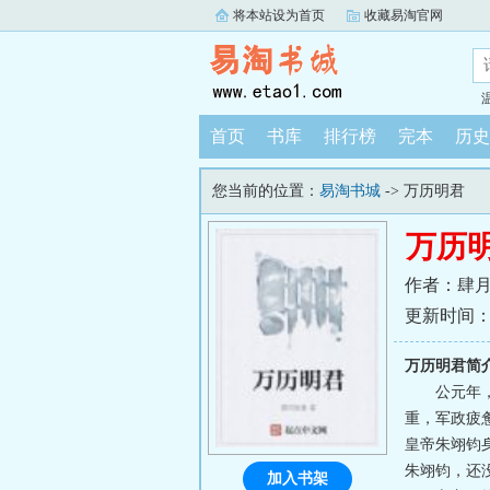
将本站设为首页
收藏易淘官网
首页
书库
排行榜
完本
历史
您当前的位置：
易淘书城
-> 万历明君
万历
作者：肆
更新时间：202
万历明君简
公元年
重，军政疲
皇帝朱翊钧
朱翊钧，还
加入书架