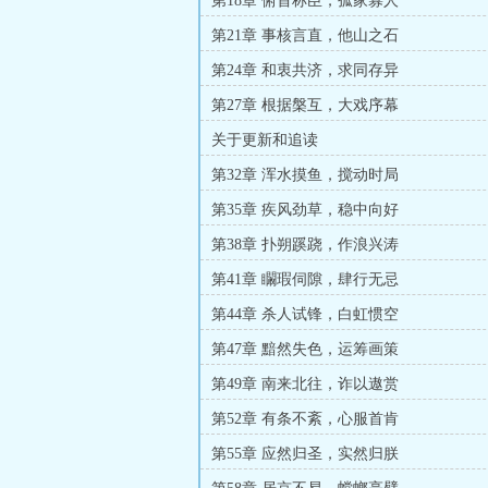
第18章 俯首称臣，孤家寡人
第21章 事核言直，他山之石
第24章 和衷共济，求同存异
第27章 根据槃互，大戏序幕
关于更新和追读
第32章 浑水摸鱼，搅动时局
第35章 疾风劲草，稳中向好
第38章 扑朔蹊跷，作浪兴涛
第41章 矙瑕伺隙，肆行无忌
第44章 杀人试锋，白虹惯空
第47章 黯然失色，运筹画策
第49章 南来北往，诈以遨赏
第52章 有条不紊，心服首肯
第55章 应然归圣，实然归朕