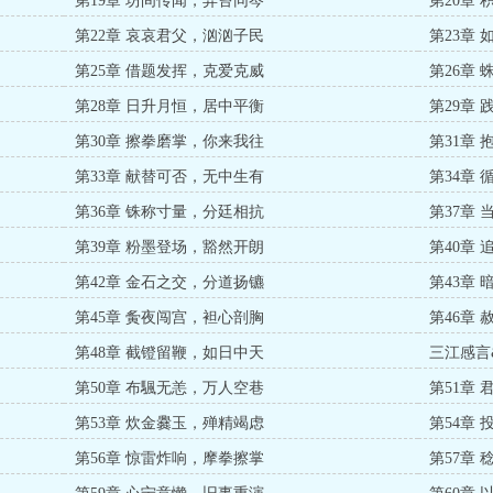
第19章 坊间传闻，异苔同岑
第20章
第22章 哀哀君父，汹汹子民
第23章
第25章 借题发挥，克爱克威
第26章
第28章 日升月恒，居中平衡
第29章
第30章 擦拳磨掌，你来我往
第31章
第33章 献替可否，无中生有
第34章
第36章 铢称寸量，分廷相抗
第37章
第39章 粉墨登场，豁然开朗
第40章
第42章 金石之交，分道扬镳
第43章
第45章 夤夜闯宫，袒心剖胸
第46章
第48章 截镫留鞭，如日中天
三江感言
第50章 布颿无恙，万人空巷
第51章
第53章 炊金爨玉，殚精竭虑
第54章
第56章 惊雷炸响，摩拳擦掌
第57章