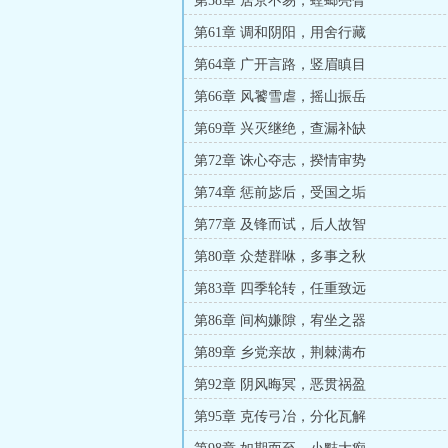
第58章 居京不易，螳螂亮臂
第61章 调和阴阳，用舍行藏
第64章 广开言路，竖眉瞋目
第66章 风饕雪虐，摇山振岳
第69章 兴灭继绝，查漏补缺
第72章 诛心夺志，揆情审势
第74章 惩前毖后，受国之垢
第77章 及锋而试，后人故智
第80章 众楚群咻，多事之秋
第83章 四季轮转，任重致远
第86章 间构嫌隙，宥坐之器
第89章 乡党亲故，荆棘满布
第92章 阴风晦冥，恶贯祸盈
第95章 克传弓冶，分化瓦解